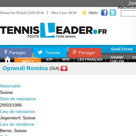
Jum
Recherch
|
Dimanche 09 Août 2026 09:46
Mise à jour 06:08
Météo
Matériel
Entraînement
Santé Forme
Partager
Tweeter
Partager
SCORES EN
GRAND
C
ATP
WTA
LES FRANÇAIS
DIRECT
CHELEM
Oprandi Romina
(SUI)
Nationalité :
Suisse
Date de naissance :
29/03/1986
Lieu de naissance :
Jegenstorf, Suisse
Lieu de résidence :
Berne, Suisse