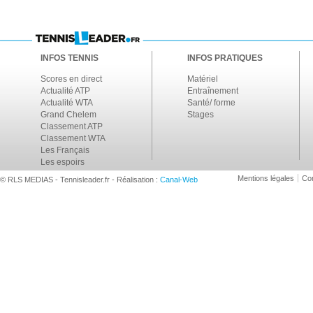
INFOS TENNIS
INFOS PRATIQUES
Scores en direct
Matériel
Actualité ATP
Entraînement
Actualité WTA
Santé/ forme
Grand Chelem
Stages
Classement ATP
Classement WTA
Les Français
Les espoirs
Mentions légales
Con
© RLS MEDIAS - Tennisleader.fr - Réalisation :
Canal-Web