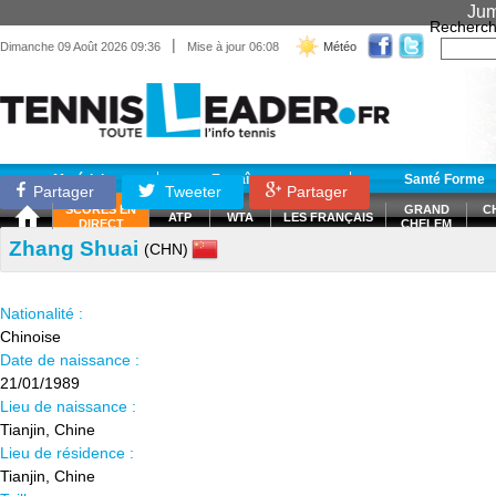
Jum
Recherch
|
Dimanche 09 Août 2026 09:36
Mise à jour 06:08
Météo
Matériel
Entraînement
Santé Forme
Partager
Tweeter
Partager
SCORES EN
GRAND
C
ATP
WTA
LES FRANÇAIS
DIRECT
CHELEM
Zhang Shuai
(CHN)
Nationalité :
Chinoise
Date de naissance :
21/01/1989
Lieu de naissance :
Tianjin, Chine
Lieu de résidence :
Tianjin, Chine