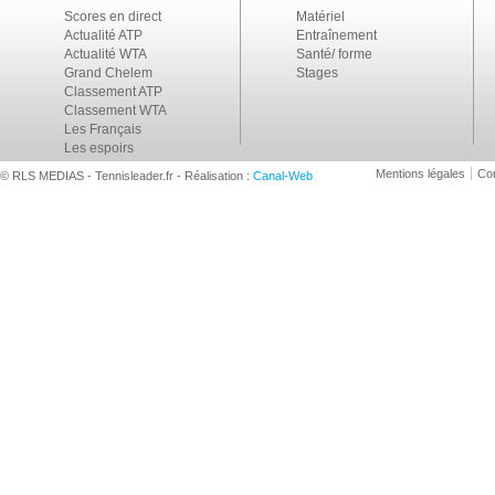
Scores en direct
Matériel
Actualité ATP
Entraînement
Actualité WTA
Santé/ forme
Grand Chelem
Stages
Classement ATP
Classement WTA
Les Français
Les espoirs
Mentions légales
Con
© RLS MEDIAS - Tennisleader.fr - Réalisation :
Canal-Web