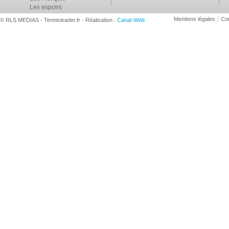
Les espoirs
Mentions légales
Con
© RLS MEDIAS - Tennisleader.fr - Réalisation :
Canal-Web