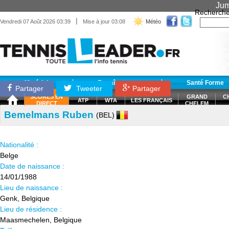
Jum
Recherche
|
Vendredi 07 Août 2026 03:39
Mise à jour 03:08
Météo
Matériel
Entraînement
Santé Forme
Partager
Tweeter
Partager
SCORES EN
GRAND
C
ATP
WTA
LES FRANÇAIS
DIRECT
CHELEM
Bemelmans Ruben
(BEL)
Nationalité :
Belge
Date de naissance :
14/01/1988
Lieu de naissance :
Genk, Belgique
Lieu de résidence :
Maasmechelen, Belgique