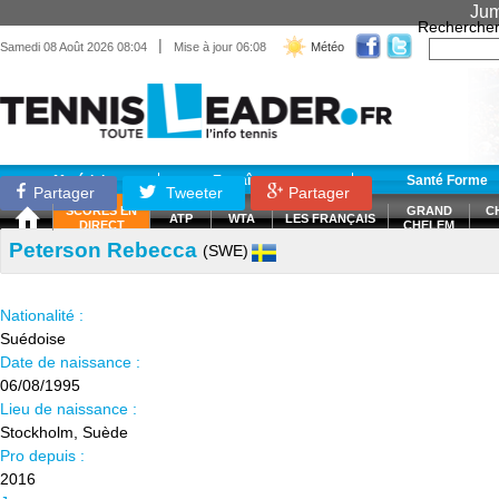
Jum
Recherche
|
Samedi 08 Août 2026 08:04
Mise à jour 06:08
Météo
Matériel
Entraînement
Santé Forme
Partager
Tweeter
Partager
SCORES EN
GRAND
C
ATP
WTA
LES FRANÇAIS
DIRECT
CHELEM
Peterson Rebecca
(SWE)
Nationalité :
Suédoise
Date de naissance :
06/08/1995
Lieu de naissance :
Stockholm, Suède
Pro depuis :
2016