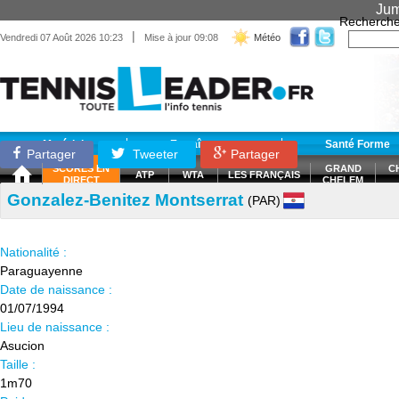
Jum
Recherche
|
Vendredi 07 Août 2026 10:23
Mise à jour 09:08
Météo
Matériel
Entraînement
Santé Forme
Partager
Tweeter
Partager
SCORES EN
GRAND
C
ATP
WTA
LES FRANÇAIS
DIRECT
CHELEM
Gonzalez-Benitez Montserrat
(PAR)
Nationalité :
Paraguayenne
Date de naissance :
01/07/1994
Lieu de naissance :
Asucion
Taille :
1m70