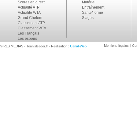
Scores en direct
Matériel
Actualité ATP
Entraînement
Actualité WTA
Santé/ forme
Grand Chelem
Stages
Classement ATP
Classement WTA
Les Français
Les espoirs
Mentions légales
Con
© RLS MEDIAS - Tennisleader.fr - Réalisation :
Canal-Web