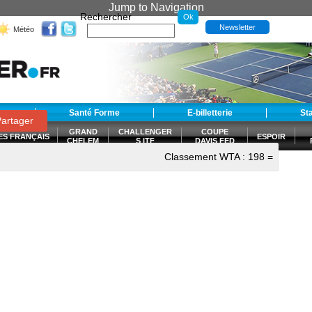
Jump to Navigation
Rechercher
Newsletter
Météo
t
Santé Forme
E-billetterie
St
artager
GRAND
CHALLENGER
COUPE
ES FRANÇAIS
ESPOIR
CHELEM
S ITF
DAVIS FED
CUP
Classement WTA :
198
=
S