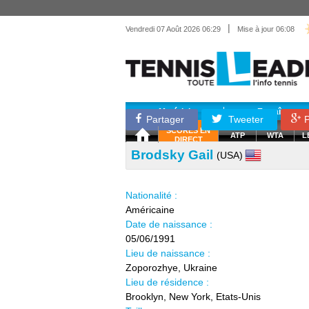
|
Vendredi 07 Août 2026 06:29
Mise à jour 06:08
Matériel
Entraînemen
Partager
Tweeter
P
SCORES EN
ATP
WTA
L
DIRECT
Brodsky Gail
(USA)
Nationalité :
Américaine
Date de naissance :
05/06/1991
Lieu de naissance :
Zoporozhye, Ukraine
Lieu de résidence :
Brooklyn, New York, Etats-Unis