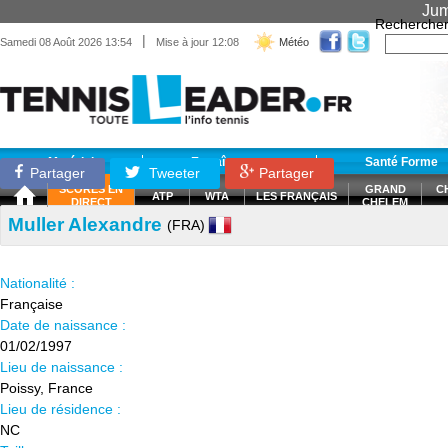
Jum
Recherche
|
Samedi 08 Août 2026 13:54
Mise à jour 12:08
Météo
Matériel
Entraînement
Santé Forme
Partager
Tweeter
Partager
SCORES EN
GRAND
C
ATP
WTA
LES FRANÇAIS
DIRECT
CHELEM
Muller Alexandre
(FRA)
Nationalité :
Française
Date de naissance :
01/02/1997
Lieu de naissance :
Poissy, France
Lieu de résidence :
NC