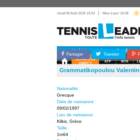
|
Jeudi 06 Août 2026 19:53
Mise à jour 18:08
Matériel
Entraînemen
Partager
Tweeter
P
SCORES EN
ATP
WTA
L
DIRECT
Grammatikopoulou Valentin
Nationalité :
Grecque
Date de naissance :
09/02/1997
Lieu de naissance :
Kilkis, Grèce
Taille :
1m64