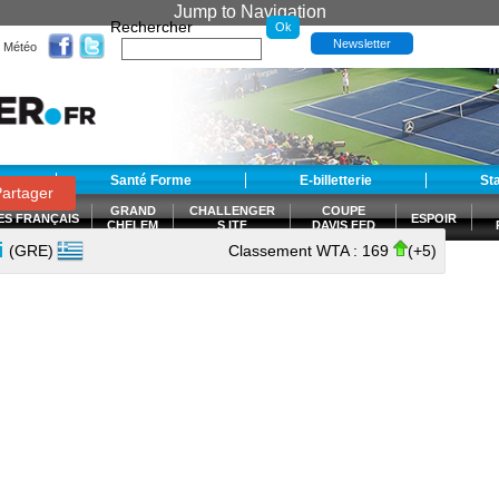
Jump to Navigation
Rechercher
Newsletter
Météo
t
Santé Forme
E-billetterie
St
artager
GRAND
CHALLENGER
COUPE
ES FRANÇAIS
ESPOIR
CHELEM
S ITF
DAVIS FED
CUP
i
(GRE)
Classement WTA :
169
(+5)
S