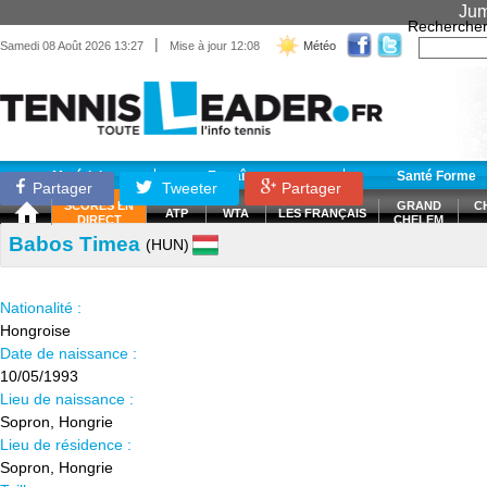
Jum
Recherche
|
Samedi 08 Août 2026 13:27
Mise à jour 12:08
Météo
Matériel
Entraînement
Santé Forme
Partager
Tweeter
Partager
SCORES EN
GRAND
C
ATP
WTA
LES FRANÇAIS
DIRECT
CHELEM
Babos Timea
(HUN)
Nationalité :
Hongroise
Date de naissance :
10/05/1993
Lieu de naissance :
Sopron, Hongrie
Lieu de résidence :
Sopron, Hongrie