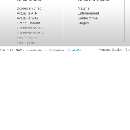
Scores en direct
Matériel
Actualité ATP
Entraînement
Actualité WTA
Santé/ forme
Grand Chelem
Stages
Classement ATP
Classement WTA
Les Français
Les espoirs
Mentions légales
Con
© RLS MEDIAS - Tennisleader.fr - Réalisation :
Canal-Web