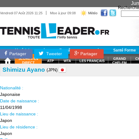
Jum
Recherche
|
Vendredi 07 Août 2026 11:25
Mise à jour 09:08
Météo
Matériel
Entraînement
Santé Forme
Partager
Tweeter
Partager
SCORES EN
GRAND
C
ATP
WTA
LES FRANÇAIS
DIRECT
CHELEM
Shimizu Ayano
(JPN)
Nationalité :
Japonaise
Date de naissance :
11/04/1998
Lieu de naissance :
Japon
Lieu de résidence :
Japon