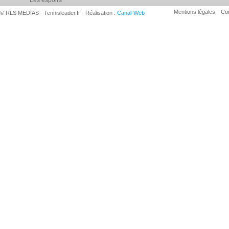
Les espoirs
Mentions légales
Con
© RLS MEDIAS - Tennisleader.fr - Réalisation :
Canal-Web