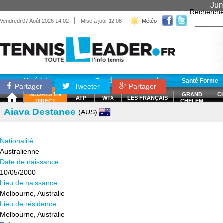
Jum
Recherche
|
Vendredi 07 Août 2026 14:02
Mise à jour 12:08
Météo
Matériel
Entraînement
Santé Forme
Partager
Tweeter
Partager
SCORES EN
GRAND
C
ATP
WTA
LES FRANÇAIS
DIRECT
CHELEM
Aiava Destanee
(AUS)
Nationalité :
Australienne
Date de naissance :
10/05/2000
Lieu de naissance :
Melbourne, Australie
Lieu de résidence :
Melbourne, Australie