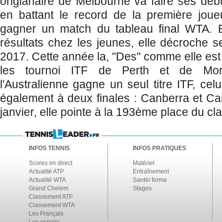
origianaire de Melbourne va faire ses dé
en battant le record de la première jo
gagner un match du tableau final WTA. 
résultats chez les jeunes, elle décroche s
2017. Cette année la, "Des" comme elle es
les tournoi ITF de Perth et de Mor
l'Australienne gagne un seul titre ITF, ce
également à deux finales : Canberra et Cai
janvier, elle pointe à la 193ème place du 
INFOS TENNIS
INFOS PRATIQUES
Scores en direct
Matériel
Actualité ATP
Entraînement
Actualité WTA
Santé/ forme
Grand Chelem
Stages
Classement ATP
Classement WTA
Les Français