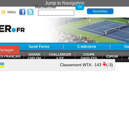
Jump to Navigation
Rechercher
Newsletter
Météo
t
Santé Forme
E-billetterie
St
artager
GRAND
CHALLENGER
COUPE
ES FRANÇAIS
ESPOIR
CHELEM
S ITF
DAVIS FED
CUP
Classement WTA :
143
(-3)
S