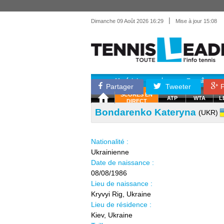
|
Dimanche 09 Août 2026 16:29
Mise à jour 15:08
Matériel
Entraînemen
Partager
Tweeter
P
SCORES EN
ATP
WTA
L
DIRECT
Bondarenko Kateryna
(UKR)
Nationalité :
Ukrainienne
Date de naissance :
08/08/1986
Lieu de naissance :
Kryvyi Rig, Ukraine
Lieu de résidence :
Kiev, Ukraine