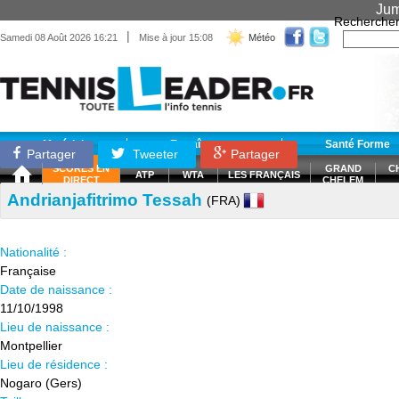
Jum
Recherche
|
Samedi 08 Août 2026 16:21
Mise à jour 15:08
Météo
Matériel
Entraînement
Santé Forme
Partager
Tweeter
Partager
SCORES EN
GRAND
C
ATP
WTA
LES FRANÇAIS
DIRECT
CHELEM
Andrianjafitrimo Tessah
(FRA)
Nationalité :
Française
Date de naissance :
11/10/1998
Lieu de naissance :
Montpellier
Lieu de résidence :
Nogaro (Gers)