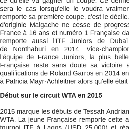
ce qu'elle va gagner un coupe. Ce dernie
sera le cas lorsqu'elle le voudra vraime
remporte sa première coupe, c'est le déclic
d'originie Malgache ne cesse de progre
France à 16 ans et numéro 1 Française dan
remporte aussi l'ITF Juniors de Duba
de
Nonthaburi en 2014. Vice-champio
l'équipe de France Juniors, la plus bell
Française reste sans doute sa victoire 
qualifications de Roland Garros en 2014 en 
à Patricia Mayr-Achleitner alors qu'elle éta
Début sur le circuit WTA en 2015
2015 marque les débuts de Tessah Andrianjaf
WTA. La jeune Française remporte cette a
tournoi ITF à Lagos (USD 25,000) et réa