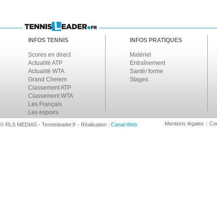
INFOS TENNIS
INFOS PRATIQUES
Scores en direct
Matériel
Actualité ATP
Entraînement
Actualité WTA
Santé/ forme
Grand Chelem
Stages
Classement ATP
Classement WTA
Les Français
Les espoirs
Mentions légales
Con
© RLS MEDIAS - Tennisleader.fr - Réalisation :
Canal-Web