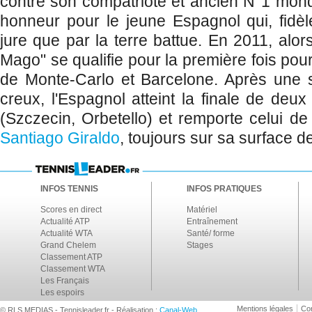
contre son compatriote et ancien N°1 mon
honneur pour le jeune Espagnol qui, fidèl
jure que par la terre battue. En 2011, alo
Mago" se qualifie pour la première fois pou
de Monte-Carlo et Barcelone. Après une 
creux, l'Espagnol atteint la finale de deu
(Szczecin, Orbetello) et remporte celui de 
Santiago Giraldo
, toujours sur sa surface d
INFOS TENNIS
INFOS PRATIQUES
Scores en direct
Matériel
Actualité ATP
Entraînement
Actualité WTA
Santé/ forme
Grand Chelem
Stages
Classement ATP
Classement WTA
Les Français
Les espoirs
Mentions légales
Con
© RLS MEDIAS - Tennisleader.fr - Réalisation :
Canal-Web