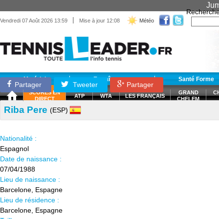
Jum
Recherche
|
Vendredi 07 Août 2026 13:59
Mise à jour 12:08
Météo
Matériel
Entraînement
Santé Forme
Partager
Tweeter
Partager
SCORES EN
GRAND
C
ATP
WTA
LES FRANÇAIS
DIRECT
CHELEM
Riba Pere
(ESP)
Nationalité :
Espagnol
Date de naissance :
07/04/1988
Lieu de naissance :
Barcelone, Espagne
Lieu de résidence :
Barcelone, Espagne