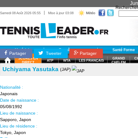
Jum
Recherche
|
Samedi 08 Août 2026 05:55
Mise à jour 03:08
Météo
Matériel
Entraînement
Santé Forme
Partager
Tweeter
Partager
SCORES EN
GRAND
C
ATP
WTA
LES FRANÇAIS
DIRECT
CHELEM
Uchiyama Yasutaka
(JAP)
Nationalité :
Japonais
Date de naissance :
05/08/1992
Lieu de naissance :
Sapporo, Japon
Lieu de résidence :
Tokyo, Japon