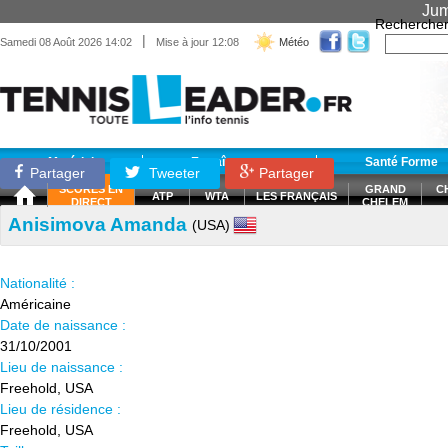
Jum
Recherche
|
Samedi 08 Août 2026 14:02
Mise à jour 12:08
Météo
Matériel
Entraînement
Santé Forme
Partager
Tweeter
Partager
SCORES EN
GRAND
C
ATP
WTA
LES FRANÇAIS
DIRECT
CHELEM
Anisimova Amanda
(USA)
Nationalité :
Américaine
Date de naissance :
31/10/2001
Lieu de naissance :
Freehold, USA
Lieu de résidence :
Freehold, USA