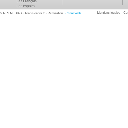
Les Français
Les espoirs
Mentions légales
Con
© RLS MEDIAS - Tennisleader.fr - Réalisation :
Canal-Web