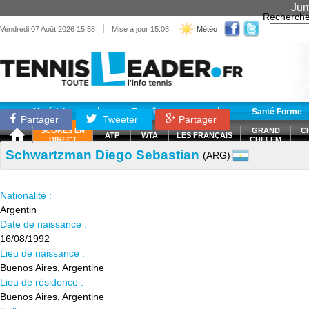
Jum
Recherche
|
Vendredi 07 Août 2026 15:58
Mise à jour 15:08
Météo
Matériel
Entraînement
Santé Forme
Partager
Tweeter
Partager
SCORES EN
GRAND
C
ATP
WTA
LES FRANÇAIS
DIRECT
CHELEM
Schwartzman Diego Sebastian
(ARG)
Nationalité :
Argentin
Date de naissance :
16/08/1992
Lieu de naissance :
Buenos Aires, Argentine
Lieu de résidence :
Buenos Aires, Argentine