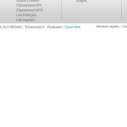
Grand Chelem
Stages
Classement ATP
Classement WTA
Les Français
Les espoirs
Mentions légales
Con
© RLS MEDIAS - Tennisleader.fr - Réalisation :
Canal-Web