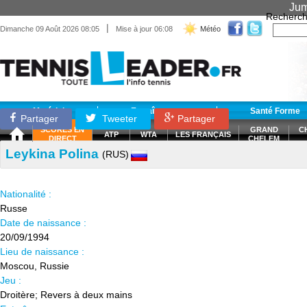
Jum
Recherch
|
Dimanche 09 Août 2026 08:05
Mise à jour 06:08
Météo
Matériel
Entraînement
Santé Forme
Partager
Tweeter
Partager
SCORES EN
GRAND
C
ATP
WTA
LES FRANÇAIS
DIRECT
CHELEM
Leykina Polina
(RUS)
Nationalité :
Russe
Date de naissance :
20/09/1994
Lieu de naissance :
Moscou, Russie
Jeu :
Droitère; Revers à deux mains