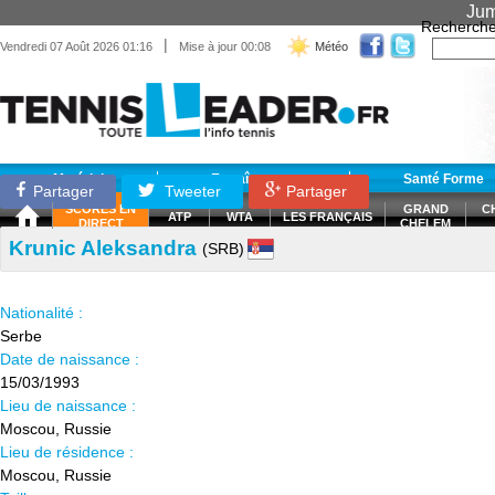
Jum
Recherche
|
Vendredi 07 Août 2026 01:16
Mise à jour 00:08
Météo
Matériel
Entraînement
Santé Forme
Partager
Tweeter
Partager
SCORES EN
GRAND
C
ATP
WTA
LES FRANÇAIS
DIRECT
CHELEM
Krunic Aleksandra
(SRB)
Nationalité :
Serbe
Date de naissance :
15/03/1993
Lieu de naissance :
Moscou, Russie
Lieu de résidence :
Moscou, Russie