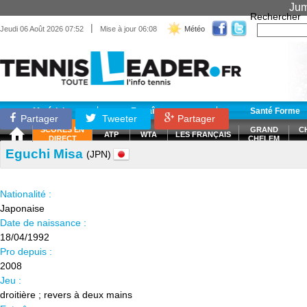
Jum
Rechercher
|
Jeudi 06 Août 2026 07:52
Mise à jour 06:08
Météo
Matériel
Entraînement
Santé Forme
Partager
Tweeter
Partager
SCORES EN
GRAND
C
ATP
WTA
LES FRANÇAIS
DIRECT
CHELEM
Eguchi Misa
(JPN)
Nationalité :
Japonaise
Date de naissance :
18/04/1992
Pro depuis :
2008
Jeu :
droitière ; revers à deux mains