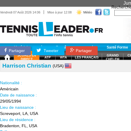
Jum
Recherche
|
Vendredi 07 Août 2026 14:06
Mise à jour 12:08
Météo
Matériel
Entraînement
Santé Forme
Partager
Tweeter
Partager
SCORES EN
GRAND
C
ATP
WTA
LES FRANÇAIS
DIRECT
CHELEM
Harrison Christian
(USA)
Nationalité :
Américain
Date de naissance :
29/05/1994
Lieu de naissance :
Screveport, LA, USA
Lieu de résidence :
Bradenton, FL, USA