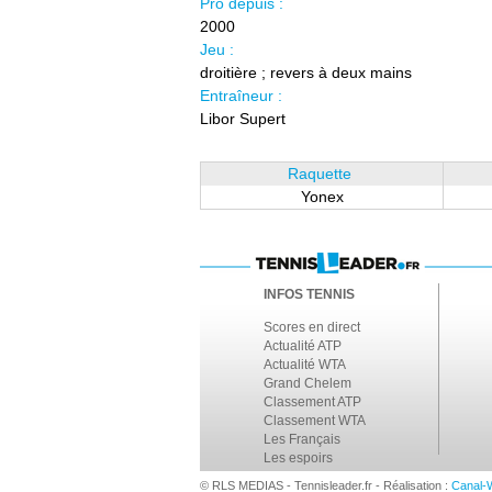
Pro depuis :
2000
Jeu :
droitière ; revers à deux mains
Entraîneur :
Libor Supert
Raquette
Yonex
INFOS TENNIS
Scores en direct
Actualité ATP
Actualité WTA
Grand Chelem
Classement ATP
Classement WTA
Les Français
Les espoirs
© RLS MEDIAS - Tennisleader.fr - Réalisation :
Canal-