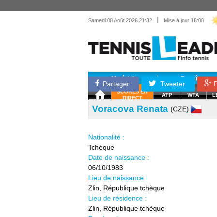
|
Samedi 08 Août 2026 21:32
Mise à jour 18:08
Matériel
Entraînemen
Partager
Tweeter
P
SCORES EN
ATP
WTA
L
DIRECT
Voracova Renata
(CZE)
Nationalité :
Tchèque
Date de naissance :
06/10/1983
Lieu de naissance :
Zlin, République tchèque
Lieu de résidence :
Zlin, République tchèque