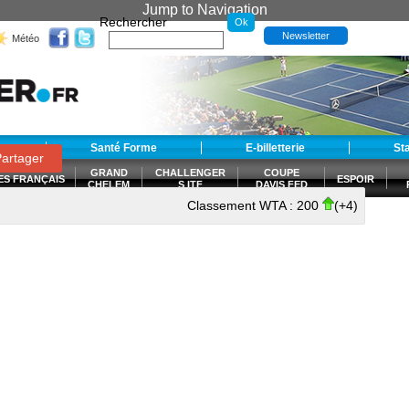
Jump to Navigation
Rechercher
Newsletter
Météo
t
Santé Forme
E-billetterie
St
artager
GRAND
CHALLENGER
COUPE
ES FRANÇAIS
ESPOIR
CHELEM
S ITF
DAVIS FED
CUP
Classement WTA :
200
(+4)
S