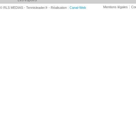
Les espoirs
Mentions légales
Con
© RLS MEDIAS - Tennisleader.fr - Réalisation :
Canal-Web