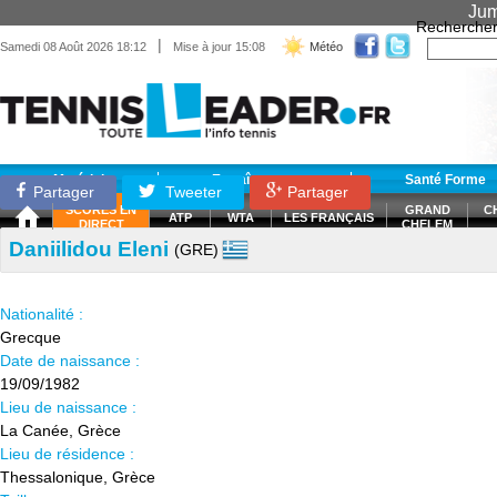
Jum
Recherche
|
Samedi 08 Août 2026 18:12
Mise à jour 15:08
Météo
Matériel
Entraînement
Santé Forme
Partager
Tweeter
Partager
SCORES EN
GRAND
C
ATP
WTA
LES FRANÇAIS
DIRECT
CHELEM
Daniilidou Eleni
(GRE)
Nationalité :
Grecque
Date de naissance :
19/09/1982
Lieu de naissance :
La Canée, Grèce
Lieu de résidence :
Thessalonique, Grèce