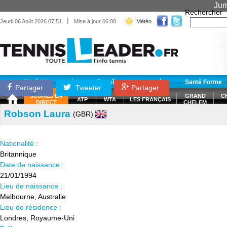
Jum
Rechercher
|
Jeudi 06 Août 2026 07:51
Mise à jour 06:08
Météo
Matériel
Entraînement
Santé Forme
Partager
Tweeter
Partager
SCORES EN
GRAND
C
ATP
WTA
LES FRANÇAIS
DIRECT
CHELEM
Robson Laura
(GBR)
Nationalité :
Britannique
Date de naissance :
21/01/1994
Lieu de naissance :
Melbourne, Australie
Lieu de résidence :
Londres, Royaume-Uni