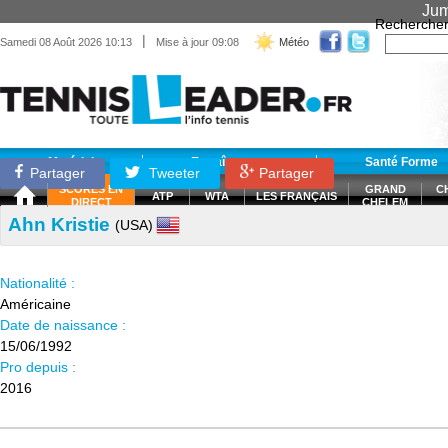
Jum
Recherche
|
Samedi 08 Août 2026 10:13
Mise à jour 09:08
Météo
Matériel
Entraînement
Santé Forme
Partager
Tweeter
Partager
SCORES EN
GRAND
C
ATP
WTA
LES FRANÇAIS
DIRECT
CHELEM
Ahn Kristie
(USA)
Nationalité :
Américaine
Date de naissance :
15/06/1992
Pro depuis :
2016