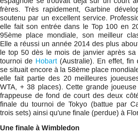
espagnole se trouvait déjà sur un court
frères. Très rapidement, Garbine dévelo
soutenu par un excellent service. Professi
elle fait son entrée dans le Top 100 en 20
95ème place mondiale, son meilleur clas
Elle a réussi un année 2014
des plus about
le top 50 dès le mois de janvier après sa 
tournoi de
Hobart
(Australie). En effet, fi
se situait encore à la 58ème place mondiale
elle fait partie des 20 meilleures joueu
WTA, + 38 places). Cette grande joueuse p
frappeuse de fond de court des deux côtés
finale du tournoi de Tokyo (battue par C
trois sets) ainsi qu'une finale (perdue) à Flor
Une finale à Wimbledon