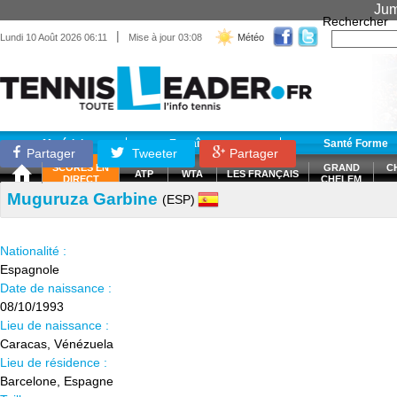
Jum
Rechercher
|
Lundi 10 Août 2026 06:11
Mise à jour 03:08
Météo
Matériel
Entraînement
Santé Forme
Partager
Tweeter
Partager
SCORES EN
GRAND
C
ATP
WTA
LES FRANÇAIS
DIRECT
CHELEM
Muguruza Garbine
(ESP)
Nationalité :
Espagnole
Date de naissance :
08/10/1993
Lieu de naissance :
Caracas, Vénézuela
Lieu de résidence :
Barcelone, Espagne