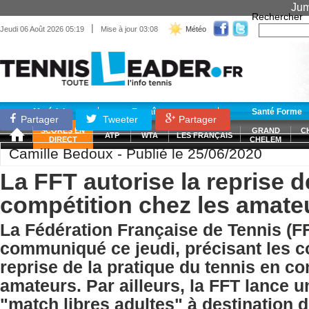
Jum
Rechercher
|
Jeudi 06 Août 2026 05:19
Mise à jour 03:08
Météo
Matériel
Entraînement
Santé Forme
Partager
Tweeter
Partager
SCORES EN
GRAND
C
ATP
WTA
LES FRANÇAIS
DIRECT
CHELEM
Camille Bedoux - Publié le 25/06/2020
La FFT autorise la reprise d
compétition chez les amate
La Fédération Française de Tennis (FF
communiqué ce jeudi, précisant les c
reprise de la pratique du tennis en co
amateurs. Par ailleurs, la FFT lance u
"match libres adultes" à destination 