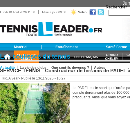
Jum
Rechercher
|
Lundi 10 Août 2026 11:38
Mise à jour 09:08
Météo
Matériel
Entraînement
Santé Forme
Les coulisses du tennis
SCORES EN
GRAND
C
ATP
WTA
LES FRANÇAIS
DIRECT
CHELEM
Actualité
La vie des clubs
Que sont-ils devenus ?
Autres
SERVICE TENNIS : Constructeur de terrains de PADEL
Ric. Alvear
- Publié le 13/11/2025 - 10:27
Le PADEL est le sport qui n'arrête p
compte dorénavant plus de 100 000 
pratiquants. Aussi que vous soyez Pr