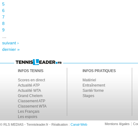
5
6
7
8
9
…
suivant ›
dernier »
INFOS TENNIS
INFOS PRATIQUES
Scores en direct
Matériel
Actualité ATP
Entraînement
Actualité WTA
Santé/ forme
Grand Chelem
Stages
Classement ATP
Classement WTA
Les Français
Les espoirs
Mentions légales
Con
© RLS MEDIAS - Tennisleader.fr - Réalisation :
Canal-Web