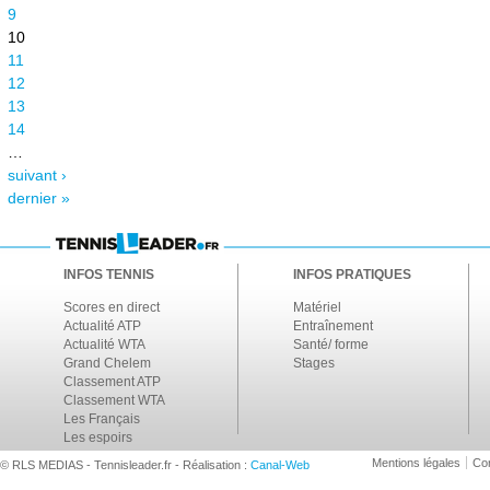
9
10
11
12
13
14
…
suivant ›
dernier »
INFOS TENNIS
INFOS PRATIQUES
Scores en direct
Matériel
Actualité ATP
Entraînement
Actualité WTA
Santé/ forme
Grand Chelem
Stages
Classement ATP
Classement WTA
Les Français
Les espoirs
Mentions légales
Con
© RLS MEDIAS - Tennisleader.fr - Réalisation :
Canal-Web