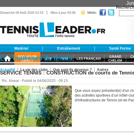
Jum
Recherch
|
Dimanche 09 Août 2026 01:53
Mise à jour 00:08
Météo
Matériel
Entraînement
Santé Forme
Les coulisses du tennis
SCORES EN
GRAND
C
ATP
WTA
LES FRANÇAIS
DIRECT
CHELEM
Actualité
La vie des clubs
Que sont-ils devenus ?
Autres
SERVICE TENNIS : CONSTRUCTION de courts de Tenni
Ric. Alvear
- Publié le 04/06/2025 - 09:15
Que vous soyez président(e) d'un cl
des activités sportives d’un hôtel-c
d'infrastructures de Tennis (et de Pade