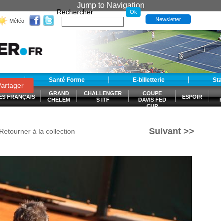
Jump to Navigation
Rechercher
Newsletter
Météo
t
Santé Forme
E-billetterie
St
artager
GRAND
CHALLENGER
COUPE
ES FRANÇAIS
ESPOIR
CHELEM
S ITF
DAVIS FED
CUP
S
Suivant >>
Retourner à la collection