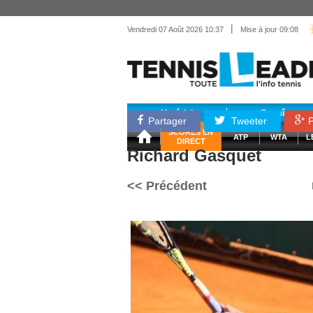
|
Vendredi 07 Août 2026 10:37
Mise à jour 09:08
Matériel
Entraînemen
Partager
Tweeter
P
SCORES EN
ATP
WTA
L
DIRECT
Richard Gasquet
<< Précédent