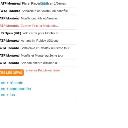
ATP Montréal
Fils et Rinderknech en 1/8èmes
WTA Toronto
Sabalenka et Swiatek en contrôle
ATP Montréal
Monfils out, Fils et Atmane...
ATP Montréal
Zverev, Fritz et Medvedev...
US Open (H/F)
Wild cards pour Monfils et...
ATP Montréal
Atmane in, Rublev déjà out
WTA Toronto
Sabalenka et Swiatek au 3ème tour
ATP Montréal
Monfils et Moutet au 2ème tour
WTA Toronto
Boisson encore éliminée d'...
WTA Wash.
Eala renverse Pegula en finale
TES LES NEWS
ATP Wash.
Fritz domine Jodar en finale
Les + récents
WTA Memphis
Liutova, 16 ans et déjà titrée
Les + commentés
ATP Wash.
Une finale Fritz/ Jodar
Les + lus
ATP Los Cabos
Géa remporte le titre !
WTA Wash.
Eala domine Svitolina
ATP Wash.
De Minaur éliminé en 1/4
ATP Los Cabos
Géa en finale !