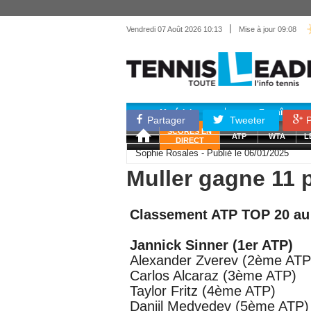
|
Vendredi 07 Août 2026 10:13
Mise à jour 09:08
Matériel
Entraînemen
Partager
Tweeter
P
SCORES EN
ATP
WTA
L
DIRECT
Sophie Rosales - Publié le 06/01/2025
Muller gagne 11 
Classement ATP TOP 20 au l
Jannick Sinner (1er ATP)
Alexander Zverev (2ème ATP
Carlos Alcaraz (3ème ATP)
Taylor Fritz (4ème ATP)
Daniil Medvedev (5ème ATP)