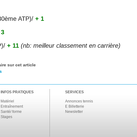
31/07
31/07
(30ème ATP)
/
+ 1
31/07
30/07
 3
30/07
28/07
P)
/
+ 11
(nb: meilleur classement en carrière)
28/07
27/07
re sur cet article
27/07
s
25/07
25/07
24/07
INFOS PRATIQUES
SERVICES
24/07
Matériel
Annonces tennis
Entraînement
E Billetterie
Santé/ forme
Newsletter
Stages