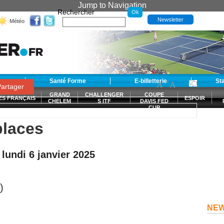
Jump to Navigation
Rechercher
Newsletter
Météo
t
Santé Forme
E-billetterie
-
+
St
A
A
0
artager
GRAND
CHALLENGER
COUPE
ES FRANÇAIS
ESPOIR
CHELEM
S ITF
DAVIS FED
CUP
S
places
undi 6 janvier 2025
)
NE