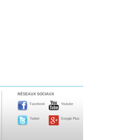
ATP Los Cabos
1ère 1/2 finale pour Géa
WTA Washington
Svitolina et Pegula en 1/4
ATP Wash.
Pas de 1/4 pour Humbert et Atmane
WTA Washington
Déjà fini pour Fernandez
ATP Washington
De Minaur domine Tsitsipas
WTA Washington
Fernandez débute bien
ATP Washington
Fritz et Musetti en 1/8èmes
WTA Prague
Tagger, premier sacre à 18 ans
ATP Estoril
Van Assche remporte son 1er...
ATP Kitzbühel
Halys débloque son compteur !
ATP Estoril
Van Assche s'offre Rublev
ATP Kitzbühel
Halys rallie les 1/2 finales
RÉSEAUX SOCIAUX
ATP Estoril
Van Assche en 1/4 de finale
Facebook
Youtube
Twitter
Google Plus