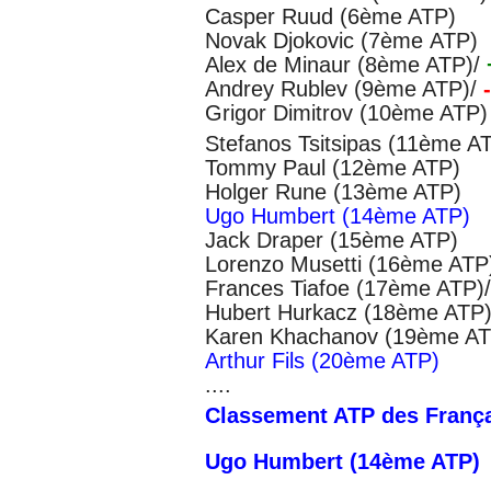
Casper Ruud (6ème ATP)
Novak Djokovic (7ème ATP)
Alex de Minaur (8ème ATP)
/
Andrey Rublev
(9ème ATP)
/
-
Grigor Dimitrov (10ème ATP)
Stefanos Tsitsipas (11ème A
Tommy Paul (12ème ATP)
Holger Rune (13ème ATP)
Ugo Humbert (14ème ATP)
Jack Draper (15ème ATP)
Lorenzo Musetti (16ème ATP
Frances Tiafoe (17ème ATP)
Hubert Hurkacz (18ème ATP
Karen Khachanov (19ème AT
Arthur Fils (20ème ATP)
....
Classement ATP des Franç
Ugo Humbert (14ème ATP)
...