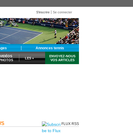
S'inscrire
Se connecter
ages
Annonces tennis
VIDÉOS
ENVOYEZ-NOUS
LES +
PHOTOS
VOS ARTICLES
WS
FLUX RSS