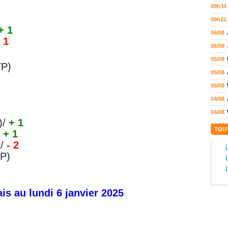
09h34
09h21
+ 1
06/08
1
06/08
05/08
TP)
05/08
05/08
04/08
04/08
)
/
+ 1
04/08
TOU
/
+ 1
04/08
)
/
-
2
03/08
P)
02/08
02/08
ais
au lundi 6 janvier 2025
01/08
01/08
01/08