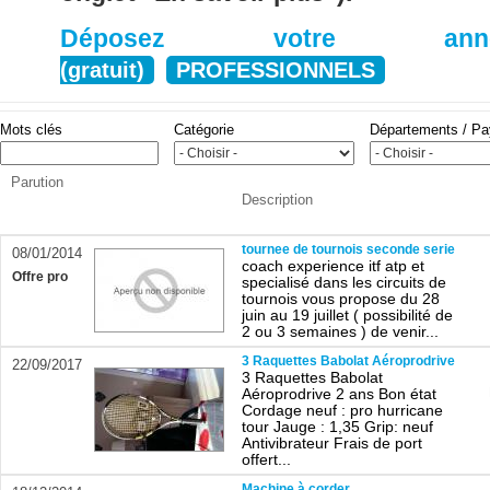
Déposez votre anno
(gratuit)
PROFESSIONNELS
Mots clés
Catégorie
Départements / P
Parution
Description
tournee de tournois seconde serie
08/01/2014
coach experience itf atp et
Offre pro
specialisé dans les circuits de
tournois vous propose du 28
juin au 19 juillet ( possibilité de
2 ou 3 semaines ) de venir...
3 Raquettes Babolat Aéroprodrive
22/09/2017
3 Raquettes Babolat
Aéroprodrive 2 ans Bon état
Cordage neuf : pro hurricane
tour Jauge : 1,35 Grip: neuf
Antivibrateur Frais de port
offert...
Machine à corder