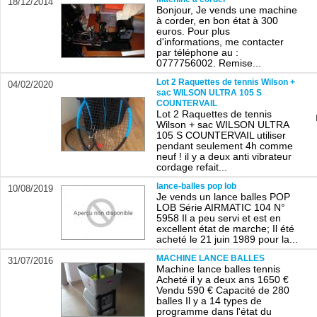
18/12/2014
Bonjour, Je vends une machine
à corder, en bon état à 300
euros. Pour plus
d'informations, me contacter
par téléphone au :
0777756002. Remise...
Lot 2 Raquettes de tennis Wilson +
04/02/2020
sac WILSON ULTRA 105 S
COUNTERVAIL
Lot 2 Raquettes de tennis
Wilson + sac WILSON ULTRA
105 S COUNTERVAIL utiliser
pendant seulement 4h comme
neuf ! il y a deux anti vibrateur
cordage refait...
lance-balles pop lob
10/08/2019
Je vends un lance balles POP
LOB Série AIRMATIC 104 N°
5958 Il a peu servi et est en
excellent état de marche; Il été
acheté le 21 juin 1989 pour la...
MACHINE LANCE BALLES
31/07/2016
Machine lance balles tennis
Acheté il y a deux ans 1650 €
Vendu 590 € Capacité de 280
balles Il y a 14 types de
programme dans l'état du