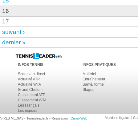
15
16
17
suivant ›
dernier »
INFOS TENNIS
INFOS PRATIQUES
Scores en direct
Matériel
Actualité ATP
Entraînement
Actualité WTA
Santé/ forme
Grand Chelem
Stages
Classement ATP
Classement WTA
Les Français
Les espoirs
Mentions légales
Con
© RLS MEDIAS - Tennisleader.fr - Réalisation :
Canal-Web