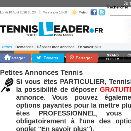
Jum
Rechercher
|
Lundi 10 Août 2026 18:23
Mise à jour 16:08
Météo
Offres
Demandes
Déposer mon annonce
En savoir plus
Matériel
Entraînement
Santé Forme
SCORES EN
GRAND
C
Partager
Tweeter
ATP
WTA
LES FRANÇAIS
Partager
DIRECT
CHELEM
Petites Annonces Tennis
Si vous êtes PARTICULIER, Tennisl
la possibilité de déposer
GRATUIT
annonce. Vous pouvez égaleme
options payantes pour la mettre plu
êtes PROFESSIONNEL, vous p
obligatoirement à l'une des opti
onglet "En savoir plus").