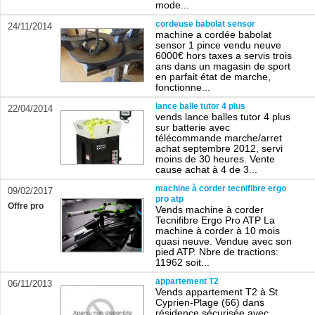
mode...
cordeuse babolat sensor
24/11/2014
machine a cordée babolat
sensor 1 pince vendu neuve
6000€ hors taxes a servis trois
ans dans un magasin de sport
en parfait état de marche,
fonctionne...
lance balle tutor 4 plus
22/04/2014
vends lance balles tutor 4 plus
sur batterie avec
télécommande marche/arret
achat septembre 2012, servi
moins de 30 heures. Vente
cause achat à 4 de 3...
machine à corder tecnifibre ergo
09/02/2017
pro atp
Offre pro
Vends machine à corder
Tecnifibre Ergo Pro ATP La
machine à corder à 10 mois
quasi neuve. Vendue avec son
pied ATP. Nbre de tractions:
11962 soit...
appartement T2
06/11/2013
Vends appartement T2 à St
Cyprien-Plage (66) dans
résidence sécurisée avec