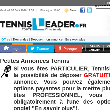
Jum
Recherche
|
Vendredi 07 Août 2026 19:58
Mise à jour 18:08
Météo
Offres
Demandes
Déposer mon annonce
En savoir plus
Matériel
Entraînement
Santé Forme
SCORES EN
GRAND
C
Partager
Tweeter
ATP
WTA
LES FRANÇAIS
Partager
DIRECT
CHELEM
Petites Annonces Tennis
Si vous êtes PARTICULIER, Tennisl
la possibilité de déposer
GRATUIT
annonce. Vous pouvez égaleme
options payantes pour la mettre plu
êtes PROFESSIONNEL, vous p
obligatoirement à l'une des opti
onglet "En savoir plus").