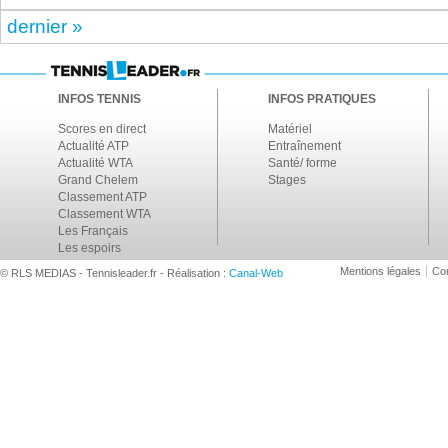
dernier »
INFOS TENNIS
INFOS PRATIQUES
Scores en direct
Matériel
Actualité ATP
Entraînement
Actualité WTA
Santé/ forme
Grand Chelem
Stages
Classement ATP
Classement WTA
Les Français
Les espoirs
Mentions légales
Con
© RLS MEDIAS - Tennisleader.fr - Réalisation :
Canal-Web