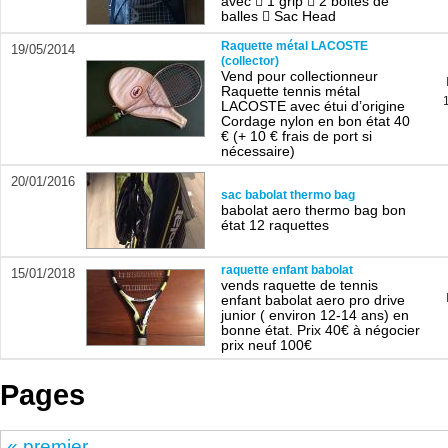
avec  1 grip  2 boites de
balles  Sac Head
Raquette métal LACOSTE
19/05/2014
(collector)
Vend pour collectionneur
Raquette tennis métal
LACOSTE avec étui d’origine
Cordage nylon en bon état 40
€ (+ 10 € frais de port si
nécessaire)
20/01/2016
sac babolat thermo bag
babolat aero thermo bag bon
état 12 raquettes
raquette enfant babolat
15/01/2018
vends raquette de tennis
enfant babolat aero pro drive
junior ( environ 12-14 ans) en
bonne état. Prix 40€ à négocier
prix neuf 100€
Pages
« premier