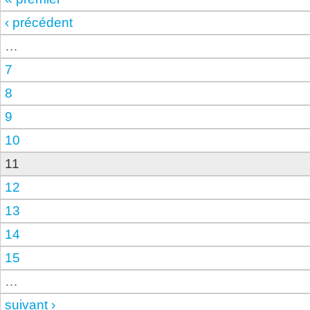
‹ précédent
…
7
8
9
10
11
12
13
14
15
…
suivant ›