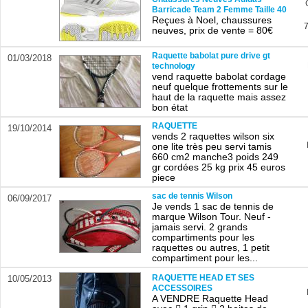
Barricade Team 2 Femme Taille 40
Reçues à Noel, chaussures
neuves, prix de vente = 80€
Raquette babolat pure drive gt
01/03/2018
technology
vend raquette babolat cordage
neuf quelque frottements sur le
haut de la raquette mais assez
bon état
RAQUETTE
19/10/2014
vends 2 raquettes wilson six
one lite très peu servi tamis
660 cm2 manche3 poids 249
gr cordées 25 kg prix 45 euros
piece
sac de tennis Wilson
06/09/2017
Je vends 1 sac de tennis de
marque Wilson Tour. Neuf -
jamais servi. 2 grands
compartiments pour les
raquettes ou autres, 1 petit
compartiment pour les...
RAQUETTE HEAD ET SES
10/05/2013
ACCESSOIRES
A VENDRE Raquette Head