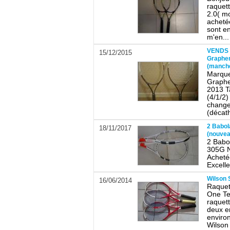
raquet
2.0( m
achetée
sont en
m'en...
VENDS 
15/12/2015
Graphe
(manche
Marque
Graph
2013 T
(4/1/2)
changer
(décath
2 Babol
18/11/2017
(nouvea
2 Babo
305G N
Achetée
Excelle
Wilson 
16/06/2014
Raquet
One Te
raquet
deux e
environ
Wilson 