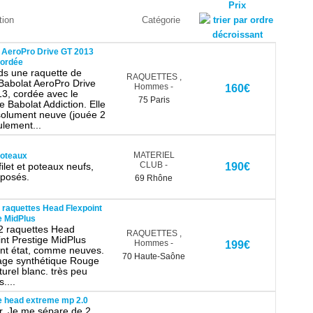
Prix
tion
Catégorie
 AeroPro Drive GT 2013
cordée
ds une raquette de
RAQUETTES
,
 Babolat AeroPro Drive
Hommes
-
160€
3, cordée avec le
75 Paris
 Babolat Addiction. Elle
solument neuve (jouée 2
ulement...
MATERIEL
 poteaux
CLUB
-
ilet et poteaux neufs,
190€
 posés.
69 Rhône
 raquettes Head Flexpoint
e MidPlus
2 raquettes Head
RAQUETTES
,
int Prestige MidPlus
Hommes
-
199€
ent état, comme neuves.
70 Haute-Saône
age synthétique Rouge
turel blanc. très peu
s....
e head extreme mp 2.0
r, Je me sépare de 2