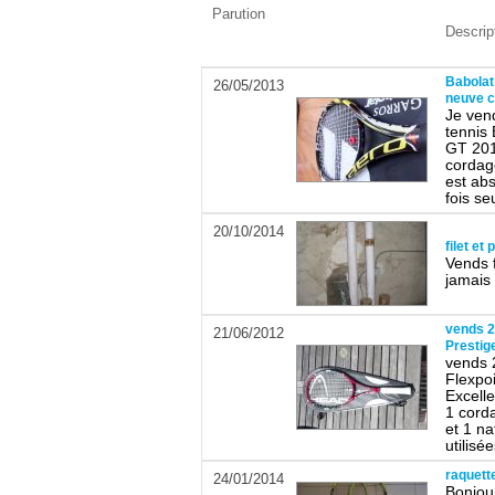
Parution
Descrip
Babolat
26/05/2013
neuve 
Je ven
tennis
GT 201
cordage
est ab
fois se
20/10/2014
filet et
Vends f
jamais
vends 2
21/06/2012
Prestig
vends 
Flexpo
Excell
1 cord
et 1 na
utilisée
raquett
24/01/2014
Bonjou