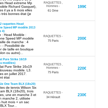
tes Head extreme Mp
RAQUETTES
,
Hommes
-
odèle Richard Gasquet),
199€
s il ya a 6 mois elles
61 Orne
 très bonnes état (je
2 raquettes Head
ne Speed MP modèle 2013
 4)
 : Head Modèle :
RAQUETTES
-
ene Speed MP modèle
200€
75 Paris
aille de manche : 4
 - - Possibilité de
 de taille en boutique
lon ou autre)...
at Pure Strike 16/19
u modèles)
RAQUETTES
,
lat Pure Strike 16x19
Hommes
-
220€
ouveau modèle. L3.
75 Paris
s en juillet 2017.
nt état
Six One Team BLX (18x20)
tes de tennis Wilson Six
am BLX (18x20), trois
RAQUETTES
-
tes, une en manche 3 et
230€
34 Hérault
n manche 2, utilisée
 huit mois + un sac
BLX Tour...