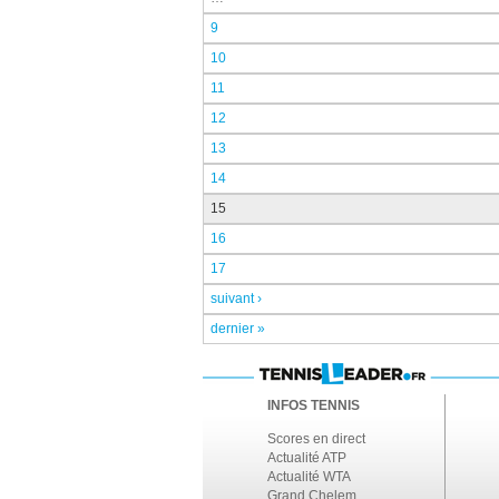
9
10
11
12
13
14
15
16
17
suivant ›
dernier »
INFOS TENNIS
Scores en direct
Actualité ATP
Actualité WTA
Grand Chelem