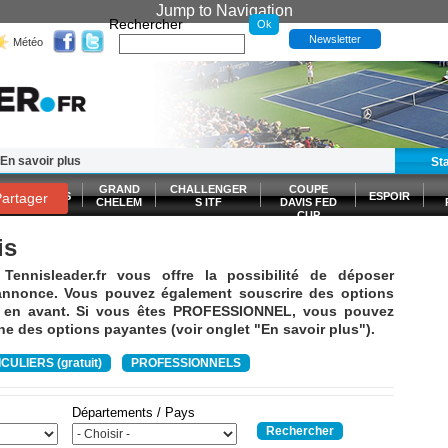
Jump to Navigation
Rechercher
Newsletter
Météo
En savoir plus
t
Santé Forme
E-billetterie
St
GRAND
CHALLENGER
COUPE
ES FRANÇAIS
artager
ESPOIR
CHELEM
S ITF
DAVIS FED
CUP
S
is
ennisleader.fr vous offre la possibilité de déposer
annonce. Vous pouvez également souscrire des options
s en avant. Si vous êtes PROFESSIONNEL, vous pouvez
une des options payantes (voir onglet "En savoir plus").
CULIERS (gratuit)
PROFESSIONNELS
Départements / Pays