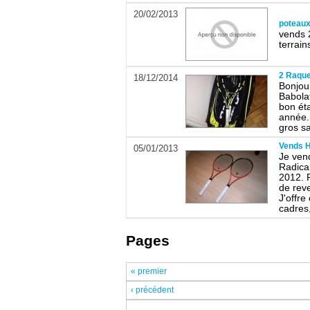
20/02/2013
poteaux 
vends 2
terrain
2 Raque
18/12/2014
Bonjou
Babola
bon éta
année. 
gros sa
Vends H
05/01/2013
Je ven
Radica
2012. P
de rev
J'offre
cadres,
Pages
« premier
‹ précédent
…