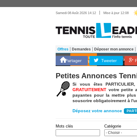
|
Samedi 08 Août 2026 14:12
Mise à jour 12:08
Offres
Demandes
Déposer mon annonce
Matériel
Entraînemen
SCORES EN
Partager
Tweeter
ATP
WTA
L
P
DIRECT
Petites Annonces Tenn
Si vous êtes PARTICULIER, T
GRATUITEMENT
votre petite 
payantes pour la mettre plu
souscrire obligatoirement à l'
Déposez votre annonce
PARTI
Mots clés
Catégorie