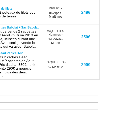
DIVERS
-
de filets
 poteaux de filets pour
249€
06 Alpes-
s de tennis .
Maritimes
ttes Babolat + Sac Babolat
r, Je vends 2 raquettes
RAQUETTES
,
Hommes
-
t AéroPro Drive 2013 en
250€
t, utilisées durant une
94 Val-de-
Avec ceci, je vends le
Marne
c qui va avec, Babolat...
ead Radical MP
ds 2 cadres Head
l MP achetés en Aout
RAQUETTES
-
rix d'achat 350€ , prix
290€
57 Moselle
ente 290€ à négocier.
 en plus des deux
 2...