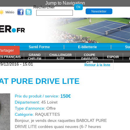
Jump to Navigation
Rechercher
Newsletter
Météo
t
Santé Forme
E-billetterie
St
artager
GRAND
CHALLENGER
COUPE
ES FRANÇAIS
ESPOIR
CHELEM
S ITF
DAVIS FED
CUP
09/12/2016 - 15:01
Retour à la liste
S
AT PURE DRIVE LITE
Prix du produit / service:
150€
Département:
45 Loiret
Type d'annonce:
Offre
Catégorie:
RAQUETTES
Bonjour, je vends deux raquettes BABOLAT PURE
DRIVE LITE cordées quasi neuves (6-7 heures