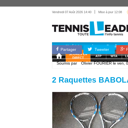
|
Vendredi 07 Août 2026 14:40
Mise à jour 12:08
Matériel
Entraînemen
Partager
Tweeter
P
SCORES EN
ATP
WTA
L
DIRECT
Soumis par
Olivier FOURIER
le ven, 
2 Raquettes BABOL