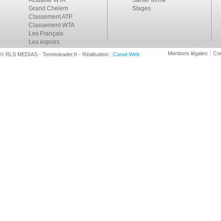
Grand Chelem
Stages
Classement ATP
Classement WTA
Les Français
Les espoirs
Mentions légales
Con
© RLS MEDIAS - Tennisleader.fr - Réalisation :
Canal-Web