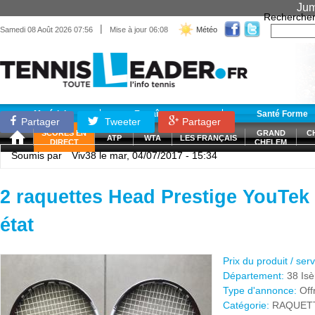
Jum
Recherche
|
Samedi 08 Août 2026 07:56
Mise à jour 06:08
Météo
Matériel
Entraînement
Santé Forme
Partager
Tweeter
Partager
SCORES EN
GRAND
C
ATP
WTA
LES FRANÇAIS
DIRECT
CHELEM
Soumis par
Viv38
le mar, 04/07/2017 - 15:34
2 raquettes Head Prestige YouTek
état
Prix du produit / ser
Département:
38 Isè
Type d'annonce:
Off
Catégorie:
RAQUET