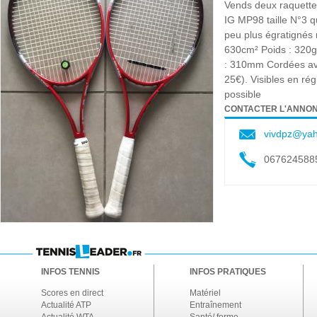
Vends deux raquette
IG MP98 taille N°3 q
peu plus égratignés m
630cm² Poids : 320g
: 310mm Cordées av
25€). Visibles en ré
possible
CONTACTER L'ANNO
vivdpz@ya
067624588
INFOS TENNIS
INFOS PRATIQUES
Scores en direct
Matériel
Actualité ATP
Entraînement
Actualité WTA
Santé/ forme