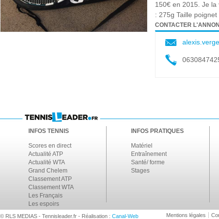
150€ en 2015. Je la
: 275g Taille poignet 
CONTACTER L'ANNO
alexis.ver
063084742
INFOS TENNIS
INFOS PRATIQUES
Scores en direct
Matériel
Actualité ATP
Entraînement
Actualité WTA
Santé/ forme
Grand Chelem
Stages
Classement ATP
Classement WTA
Les Français
Les espoirs
Mentions légales
Con
© RLS MEDIAS - Tennisleader.fr - Réalisation :
Canal-Web