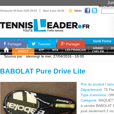
Jum
Recherch
|
Dimanche 09 Août 2026 09:54
Mise à jour 06:08
Météo
Matériel
Entraînement
Santé Forme
Partager
Tweeter
Partager
SCORES EN
GRAND
C
ATP
WTA
LES FRANÇAIS
DIRECT
CHELEM
Soumis par
alexisvgr
le mer, 27/04/2016 - 16:00
BABOLAT Pure Drive Lite
Prix du produit / ser
Département:
75 Par
Type d'annonce:
Off
Catégorie:
RAQUET
à vendre BABOLAT Pur
joué seulement 2 moi