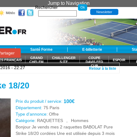
Jump to Navigation
Rechercher
Newsletter
Météo
t
Santé Forme
E-billetterie
St
artager
GRAND
CHALLENGER
COUPE
ES FRANÇAIS
ESPOIR
CHELEM
S ITF
DAVIS FED
CUP
/2016 - 22:27
Retour à la liste
S
e 18/20
Prix du produit / service:
100€
Département:
75 Paris
Type d'annonce:
Offre
Catégorie:
RAQUETTES
,
Hommes
Bonjour Je vends mes 2 raquettes BABOLAT Pure
Strike 18/20 cordées Une est utilisée depuis 3 mois