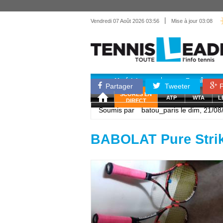
|
Vendredi 07 Août 2026 03:56
Mise à jour 03:08
Matériel
Entraînemen
Partager
Tweeter
P
SCORES EN
ATP
WTA
L
DIRECT
Soumis par
batou_paris
le dim, 21/08
BABOLAT Pure Strik