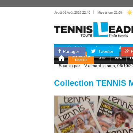
|
Jeudi 06 Août 2026 22:40
Mise à jour 21:08
Matériel
Entraînemen
Partager
Tweeter
P
SCORES EN
ATP
WTA
L
DIRECT
Soumis par
V aimard
le sam, 06/10/2
Collection TENNIS