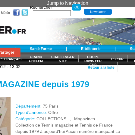
Jump to Navigation
Rechercher
Newsletter
Météo
t
Santé Forme
E-billetterie
St
artager
GRAND
CHALLENGER
COUPE
ES FRANÇAIS
ESPOIR
CHELEM
S ITF
DAVIS FED
CUP
012 - 13:02
Retour à la liste
S
 MAGAZINE depuis 1979
Département:
75 Paris
Type d'annonce:
Offre
Catégorie:
COLLECTIONS
,
Magazines
Collection de Tennis magazine et Tennis de France
depuis 1979 à aujourd'hui Aucun numéro manquant La