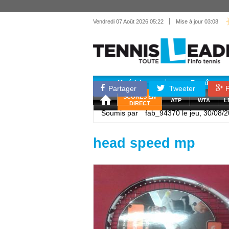
|
Vendredi 07 Août 2026 05:22
Mise à jour 03:08
Matériel
Entraînemen
Partager
Tweeter
P
SCORES EN
ATP
WTA
L
DIRECT
Soumis par
fab_94370
le jeu, 30/08/
head speed mp