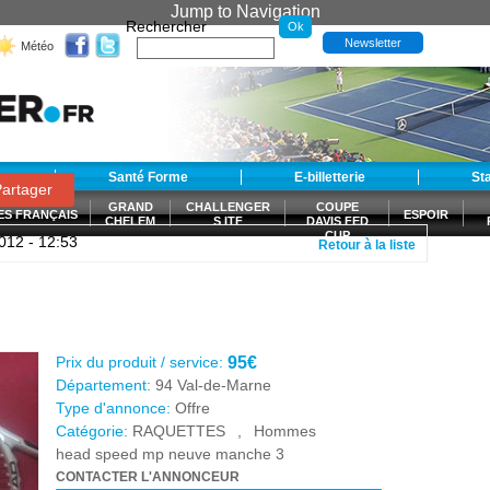
Jump to Navigation
Rechercher
Newsletter
Météo
t
Santé Forme
E-billetterie
St
artager
GRAND
CHALLENGER
COUPE
ES FRANÇAIS
ESPOIR
CHELEM
S ITF
DAVIS FED
CUP
2012 - 12:53
Retour à la liste
S
Prix du produit / service:
95€
Département:
94 Val-de-Marne
Type d'annonce:
Offre
Catégorie:
RAQUETTES
,
Hommes
head speed mp neuve manche 3
CONTACTER L'ANNONCEUR