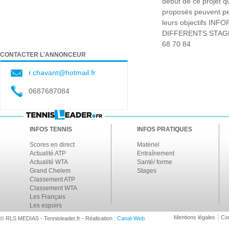
début de ce projet 
proposés peuvent pe
leurs objectifs IN
DIFFERENTS STAGES 
68 70 84
CONTACTER L'ANNONCEUR
r.chavant@hotmail.fr
0687687084
INFOS TENNIS
INFOS PRATIQUES
Scores en direct
Matériel
Actualité ATP
Entraînement
Actualité WTA
Santé/ forme
Grand Chelem
Stages
Classement ATP
Classement WTA
Les Français
Les espoirs
Mentions légales
Con
© RLS MEDIAS - Tennisleader.fr - Réalisation :
Canal-Web