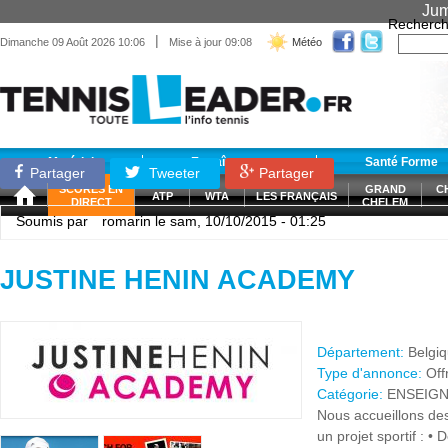
Jum
Recherch
|
Dimanche 09 Août 2026 10:06
Mise à jour 09:08
Météo
Matériel
Entraînement
Santé Forme
Partager
Tweeter
Partager
SCORES EN
GRAND
C
ATP
WTA
LES FRANÇAIS
DIRECT
CHELEM
Soumis par
romarin
le sam, 10/10/2015 - 01:25
JUSTINE HENIN ACADEMY
Département:
Belgi
Type d'annonce:
Off
Catégorie:
ENSEIG
Nous accueillons de
un projet sportif : •