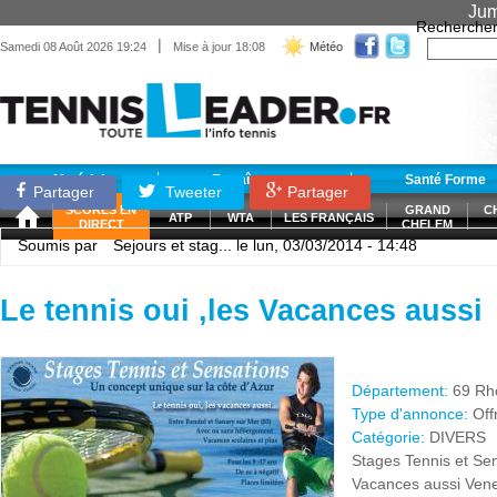
Jum
Recherche
|
Samedi 08 Août 2026 19:24
Mise à jour 18:08
Météo
Matériel
Entraînement
Santé Forme
Partager
Tweeter
Partager
SCORES EN
GRAND
C
ATP
WTA
LES FRANÇAIS
DIRECT
CHELEM
Soumis par
Sejours et stag...
le lun, 03/03/2014 - 14:48
Le tennis oui ,les Vacances aussi
Département:
69 Rh
Type d'annonce:
Off
Catégorie:
DIVERS
Stages Tennis et Sens
Vacances aussi Vene