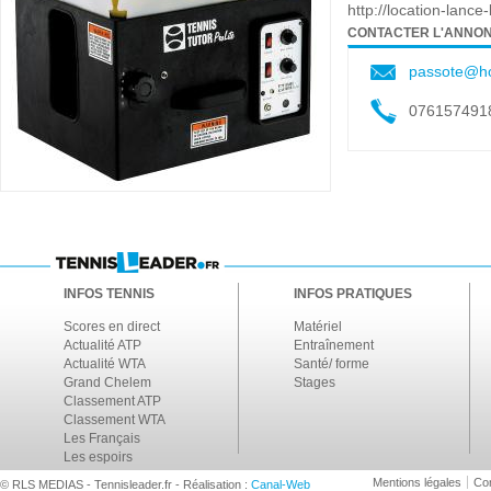
http://location-lanc
CONTACTER L'ANNO
passote@ho
076157491
INFOS TENNIS
INFOS PRATIQUES
Scores en direct
Matériel
Actualité ATP
Entraînement
Actualité WTA
Santé/ forme
Grand Chelem
Stages
Classement ATP
Classement WTA
Les Français
Les espoirs
Mentions légales
Con
© RLS MEDIAS - Tennisleader.fr - Réalisation :
Canal-Web