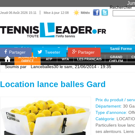
Jum
Rechercher
|
Jeudi 06 Août 2026 15:11
Mise à jour 12:08
Météo
Matériel
Entraînement
Santé Forme
Partager
Tweeter
Partager
SCORES EN
GRAND
C
ATP
WTA
LES FRANÇAIS
DIRECT
CHELEM
Soumis par
Lanceballes30
le sam, 21/06/2014 - 19:35
Location lance balles Gard
Prix du produit / ser
Département:
30 Ga
Type d'annonce:
Off
Catégorie:
LOCATI
Particuliers loue lan
ses alentours. Liens