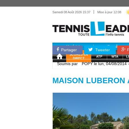
|
Samedi 08 Août 2026 15:37
Mise à jour 12:08
Matériel
Entraînemen
Partager
Tweeter
P
SCORES EN
ATP
WTA
L
DIRECT
Soumis par
POPY
le lun, 04/08/2014 
MAISON LUBERON A