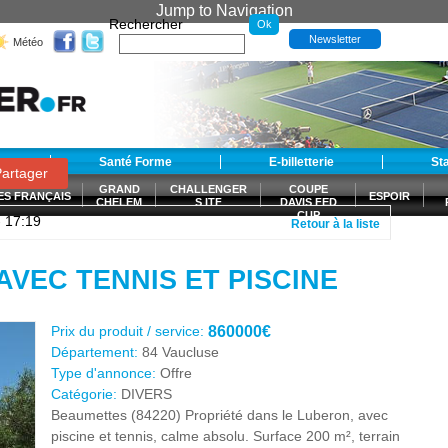
Jump to Navigation
Rechercher
Newsletter
Météo
t
Santé Forme
E-billetterie
St
artager
GRAND
CHALLENGER
COUPE
ES FRANÇAIS
ESPOIR
CHELEM
S ITF
DAVIS FED
CUP
- 17:19
Retour à la liste
S
VEC TENNIS ET PISCINE
Prix du produit / service:
860000€
Département:
84 Vaucluse
Type d'annonce:
Offre
Catégorie:
DIVERS
Beaumettes (84220) Propriété dans le Luberon, avec
piscine et tennis, calme absolu. Surface 200 m², terrain