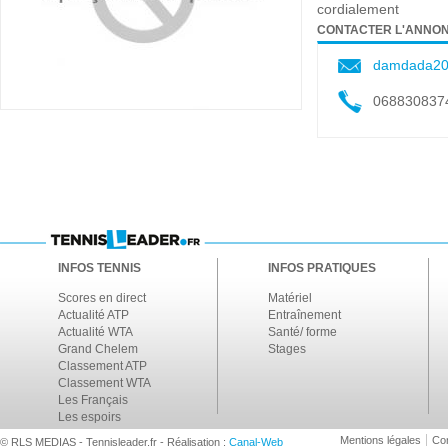
cordialement
CONTACTER L'ANNO
damdada20
068830837
INFOS TENNIS
INFOS PRATIQUES
Scores en direct
Matériel
Actualité ATP
Entraînement
Actualité WTA
Santé/ forme
Grand Chelem
Stages
Classement ATP
Classement WTA
Les Français
Les espoirs
Mentions légales
Con
© RLS MEDIAS - Tennisleader.fr - Réalisation :
Canal-Web