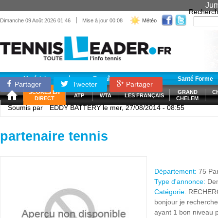
Jum
Recherch
|
Dimanche 09 Août 2026 01:46
Mise à jour 00:08
Météo
Matériel
Entraînement
Santé Forme
Partager
Tweeter
Partager
SCORES EN
GRAND
C
ATP
WTA
LES FRANÇAIS
DIRECT
CHELEM
Soumis par
EDDY BATTERY
le mer, 27/08/2014 - 08:55
partenaire tennis
Département:
75 Par
Type d'annonce:
De
Catégorie:
RECHER
bonjour je recherc
ayant 1 bon niveau p