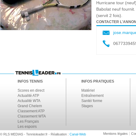
Hurricane tour (neuf
Babolat neuf fournit
(servit 2 fois).
CONTACTER L'ANNO
jose.marqu
067733945
INFOS TENNIS
INFOS PRATIQUES
Scores en direct
Matériel
Actualité ATP
Entraînement
Actualité WTA
Santé/ forme
Grand Chelem
Stages
Classement ATP
Classement WTA
Les Français
Les espoirs
Mentions légales
Con
© RLS MEDIAS - Tennisleader.fr - Réalisation :
Canal-Web