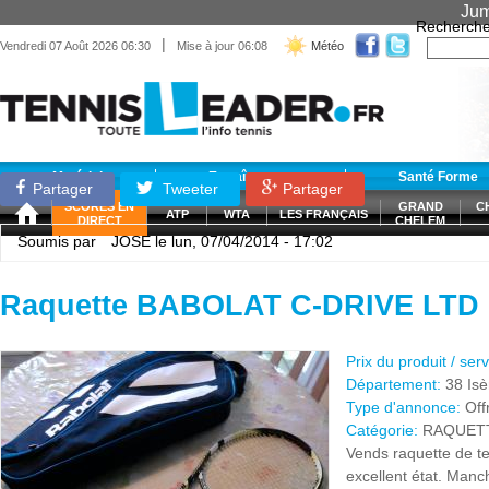
Jum
Recherche
|
Vendredi 07 Août 2026 06:30
Mise à jour 06:08
Météo
Matériel
Entraînement
Santé Forme
Partager
Tweeter
Partager
SCORES EN
GRAND
C
ATP
WTA
LES FRANÇAIS
DIRECT
CHELEM
Soumis par
JOSE
le lun, 07/04/2014 - 17:02
Raquette BABOLAT C-DRIVE LTD
Prix du produit / ser
Département:
38 Isè
Type d'annonce:
Off
Catégorie:
RAQUET
Vends raquette de 
excellent état. Manc