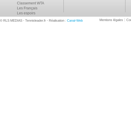
Classement WTA
Les Français
Les espoirs
Mentions légales
Con
© RLS MEDIAS - Tennisleader.fr - Réalisation :
Canal-Web