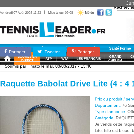
Jum
Recherche
|
Vendredi 07 Août 2026 11:23
Mise à jour 09:08
Météo
Matériel
Entraînement
Santé Forme
Partager
Tweeter
Partager
SCORES EN
GRAND
C
ATP
WTA
LES FRANÇAIS
DIRECT
CHELEM
Soumis par
mato
le mar, 08/08/2017 - 13:40
Raquette Babolat Drive Lite (4 : 4 
Prix du produit / ser
Département:
76 Se
Type d'annonce:
Off
Catégorie:
RAQUET
Je vends cette raque
Lite. Elle est bleue,