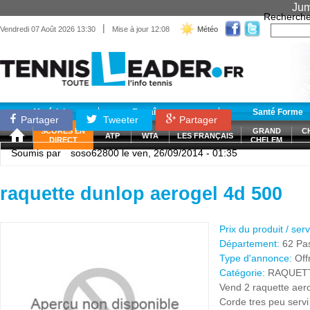
Jum
Recherche
|
Vendredi 07 Août 2026 13:30
Mise à jour 12:08
Météo
Matériel
Entraînement
Santé Forme
Partager
Tweeter
Partager
SCORES EN
GRAND
C
ATP
WTA
LES FRANÇAIS
DIRECT
CHELEM
Soumis par
soso62800
le ven, 26/09/2014 - 01:35
raquette dunlop aerogel 4d 500
Prix du produit / ser
Département:
62 Pa
Type d'annonce:
Off
Catégorie:
RAQUET
Vend 2 raquette aero
Corde tres peu servi