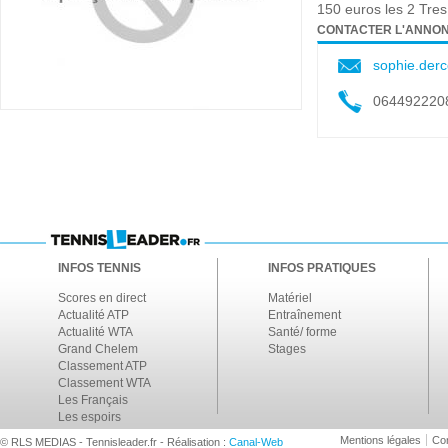
150 euros les 2 Tres
CONTACTER L'ANNO
sophie.der
064492220
INFOS TENNIS
INFOS PRATIQUES
Scores en direct
Matériel
Actualité ATP
Entraînement
Actualité WTA
Santé/ forme
Grand Chelem
Stages
Classement ATP
Classement WTA
Les Français
Les espoirs
Mentions légales
Con
© RLS MEDIAS - Tennisleader.fr - Réalisation :
Canal-Web