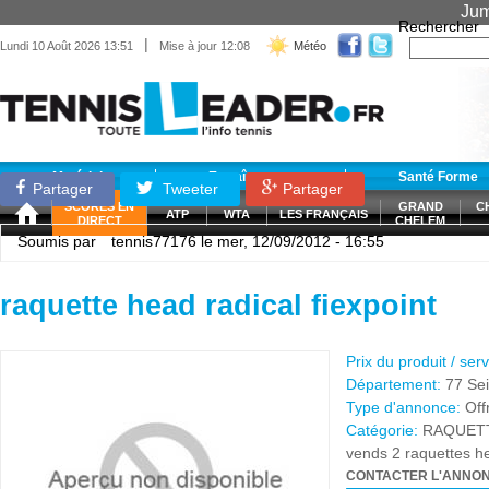
Jum
Rechercher
|
Lundi 10 Août 2026 13:51
Mise à jour 12:08
Météo
Matériel
Entraînement
Santé Forme
Partager
Tweeter
Partager
SCORES EN
GRAND
C
ATP
WTA
LES FRANÇAIS
DIRECT
CHELEM
Soumis par
tennis77176
le mer, 12/09/2012 - 16:55
raquette head radical fiexpoint
Prix du produit / ser
Département:
77 Se
Type d'annonce:
Off
Catégorie:
RAQUET
vends 2 raquettes he
CONTACTER L'ANNO