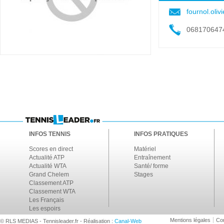
fournol.oli
068170647
INFOS TENNIS
INFOS PRATIQUES
Scores en direct
Matériel
Actualité ATP
Entraînement
Actualité WTA
Santé/ forme
Grand Chelem
Stages
Classement ATP
Classement WTA
Les Français
Les espoirs
Mentions légales
Con
© RLS MEDIAS - Tennisleader.fr - Réalisation :
Canal-Web