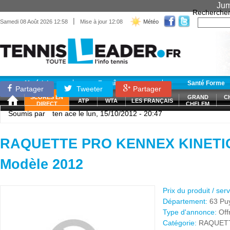
Jum
Recherche
|
Samedi 08 Août 2026 12:58
Mise à jour 12:08
Météo
Matériel
Entraînement
Santé Forme
Partager
Tweeter
Partager
SCORES EN
GRAND
C
ATP
WTA
LES FRANÇAIS
DIRECT
CHELEM
Soumis par
ten ace
le lun, 15/10/2012 - 20:47
RAQUETTE PRO KENNEX KINETIC
Modèle 2012
Prix du produit / ser
Département:
63 Pu
Type d'annonce:
Off
Catégorie:
RAQUET